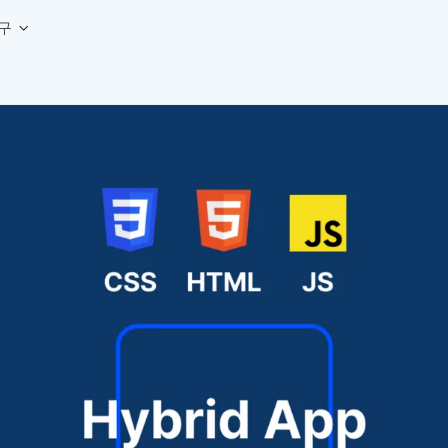
구
상세페이지 템플릿 세트
웹 그리드 계산기
디자인 용어 사전
상세페이지 템플릿 A타입
반응형 웹 디자인에 필요한 컬럼, 거터, 마진 값을 계산해보세요.
헷갈리는 디자인 용어를 쉽고 빠
상세페이지 템플릿 B타입
로고 검색기
디자인 사이즈 가이드
상세페이지 템플릿 C타입
NEW
.
원하는 브랜드의 벡터 로고를 빠르게 찾아 활용해보세요.
웹, 앱, 배너, 상세페이지 제작
매거진
로고 SVG
디자인 트렌드와 실무 인사이트를 가볍게
자주 쓰는 브랜드 로고 SVG를 한곳에서 확인해보세요.
디자인 툴 단축키 모음
컬러 배색
NEW
피그마, 포토샵 등 자주 쓰는 
디자인에 어울리는 컬러 조합을 빠르게 찾고 적용해보세요.
팔레트 비주얼라이저
컬러 팔레트를 시각적으로 미리 보고 조합감을 확인해보세요.
그라데이션 생성기
원하는 색상 조합으로 부드러운 그라데이션을 만들어보세요.
추상 그라디언트 생성기
감각적인 추상 그라디언트 배경을 손쉽게 만들어보세요.
ASCII 아트
이미지를 업로드하고 개성 있는 ASCII 아트 스타일로 변환해보세요.