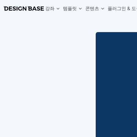
강좌
템플릿
콘텐츠
플러그인 & 도
웹 & 앱 UI 템플릿 세트
무료 폰트
한글 더미
손쉽게 시작하는 웹 UI 디자인 치트키
상업적 사용이 가능한 무료 한글·영문 폰트를 모아보세요.
디자인 시안에 자연스러운 한글 더미 텍스트를 빠르게 채워보세요.
복붙으로 시작하는 고퀄리티 앱 UI 템플릿
디자이너 북마크
Chart Generator
디자이너에게 유용한 사이트와 참고 자료를 모아보세요.
막대, 선, 원형, 파이, 레이더 등 다양한 차트를 손쉽게 생성해보세요
아이콘 라이브러리
Font changer
디자인에 바로 사용할 수 있는 아이콘을 무료로 사용해보세요.
선택한 텍스트의 폰트를 한 번에 빠르게 변경해보세요.
무료 리소스
Variable Doc
디자인 작업에 활용할 수 있는 무료 리소스를 찾아보세요.
피그마 Variables를 문서화하고 구조를 한눈에 정리해보세요.
Face Dummy
프로필, 리뷰, 카드 UI에 사용할 얼굴 더미 이미지를 생성해보세요.
Table Generator
구글시트 데이터를 불러와 테이블 UI를 빠르게 만들어보세요.
Pixel Perfect
디자인 요소의 위치와 간격을 더 정교하게 맞춰보세요.
Detach Master
컴포넌트, 변수, 스타일, 오토레이아웃 등 빠르게 분리해보세요.