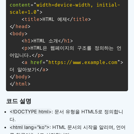
content
=
"
width=device-width, initial-
scale=1.0
"
>
<
title
>
HTML 예제
</
title
>
</
head
>
<
body
>
<
h1
>
HTML 소개
</
h1
>
<
p
>
HTML은 웹페이지의 구조를 정의하는 언
어입니다.
</
p
>
<
a
href
=
"
https://www.example.com
"
>
더 알아보기
</
a
>
</
body
>
</
html
>
코드 설명
<!DOCTYPE html>
: 문서 유형을 HTML5로 정의합니
다.
<html lang="ko">
: HTML 문서의 시작을 알리며, 언어