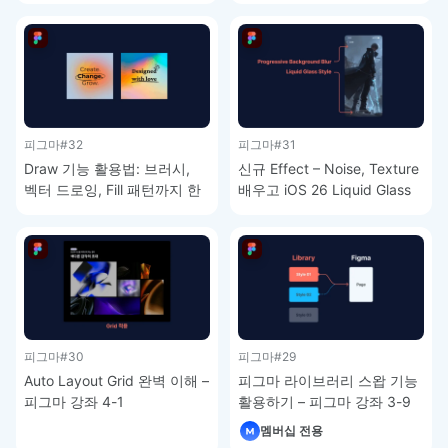
피그마
#32
피그마
#31
Draw 기능 활용법: 브러시,
신규 Effect – Noise, Texture
벡터 드로잉, Fill 패턴까지 한
배우고 iOS 26 Liquid Glass
번에 익히기 – 피그마 강좌 4-
구현하기 – 피그마 강좌 4-2
3
피그마
#30
피그마
#29
Auto Layout Grid 완벽 이해 –
피그마 라이브러리 스왑 기능
피그마 강좌 4-1
활용하기 – 피그마 강좌 3-9
멤버십 전용