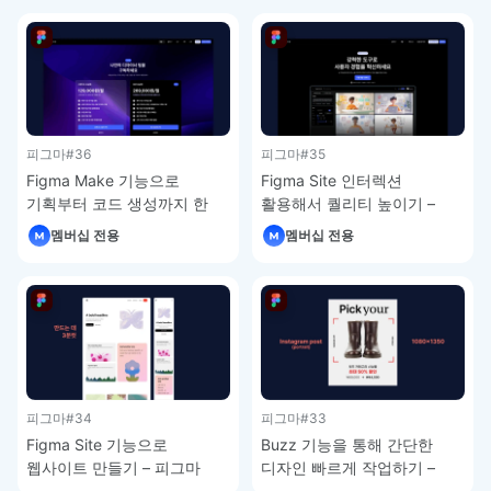
4-8
피그마
#36
피그마
#35
Figma Make 기능으로
Figma Site 인터렉션
기획부터 코드 생성까지 한
활용해서 퀄리티 높이기 –
번에 – 피그마 강좌 4-7
피그마 강좌 4-6
멤버십 전용
멤버십 전용
피그마
#34
피그마
#33
Figma Site 기능으로
Buzz 기능을 통해 간단한
웹사이트 만들기 – 피그마
디자인 빠르게 작업하기 –
강좌 4-5
피그마 강좌 4-4