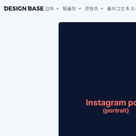
강좌
템플릿
콘텐츠
플러그인 & 도
웹 & 앱 UI 템플릿 세트
무료 폰트
한글 더미
손쉽게 시작하는 웹 UI 디자인 치트키
상업적 사용이 가능한 무료 한글·영문 폰트를 모아보세요.
디자인 시안에 자연스러운 한글 더미 텍스트를 빠르게 채워보세요.
복붙으로 시작하는 고퀄리티 앱 UI 템플릿
디자이너 북마크
Chart Generator
디자이너에게 유용한 사이트와 참고 자료를 모아보세요.
막대, 선, 원형, 파이, 레이더 등 다양한 차트를 손쉽게 생성해보세요
아이콘 라이브러리
Font changer
디자인에 바로 사용할 수 있는 아이콘을 무료로 사용해보세요.
선택한 텍스트의 폰트를 한 번에 빠르게 변경해보세요.
무료 리소스
Variable Doc
디자인 작업에 활용할 수 있는 무료 리소스를 찾아보세요.
피그마 Variables를 문서화하고 구조를 한눈에 정리해보세요.
Face Dummy
프로필, 리뷰, 카드 UI에 사용할 얼굴 더미 이미지를 생성해보세요.
Table Generator
구글시트 데이터를 불러와 테이블 UI를 빠르게 만들어보세요.
Pixel Perfect
디자인 요소의 위치와 간격을 더 정교하게 맞춰보세요.
Detach Master
컴포넌트, 변수, 스타일, 오토레이아웃 등 빠르게 분리해보세요.