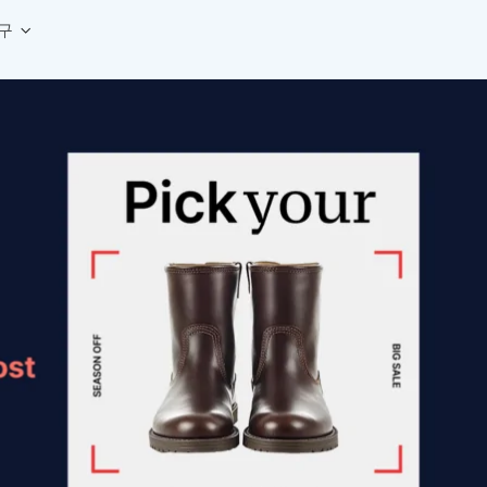
구
상세페이지 템플릿 세트
웹 그리드 계산기
디자인 용어 사전
상세페이지 템플릿 A타입
반응형 웹 디자인에 필요한 컬럼, 거터, 마진 값을 계산해보세요.
헷갈리는 디자인 용어를 쉽고 빠
상세페이지 템플릿 B타입
로고 검색기
디자인 사이즈 가이드
상세페이지 템플릿 C타입
NEW
.
원하는 브랜드의 벡터 로고를 빠르게 찾아 활용해보세요.
웹, 앱, 배너, 상세페이지 제작
매거진
로고 SVG
디자인 트렌드와 실무 인사이트를 가볍게
자주 쓰는 브랜드 로고 SVG를 한곳에서 확인해보세요.
디자인 툴 단축키 모음
컬러 배색
NEW
피그마, 포토샵 등 자주 쓰는 
디자인에 어울리는 컬러 조합을 빠르게 찾고 적용해보세요.
팔레트 비주얼라이저
컬러 팔레트를 시각적으로 미리 보고 조합감을 확인해보세요.
그라데이션 생성기
원하는 색상 조합으로 부드러운 그라데이션을 만들어보세요.
추상 그라디언트 생성기
감각적인 추상 그라디언트 배경을 손쉽게 만들어보세요.
ASCII 아트
이미지를 업로드하고 개성 있는 ASCII 아트 스타일로 변환해보세요.