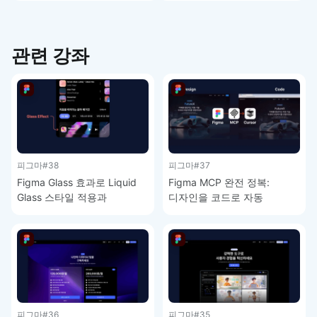
관련 강좌
피그마
#38
피그마
#37
Figma Glass 효과로 Liquid
Figma MCP 완전 정복:
Glass 스타일 적용과
디자인을 코드로 자동
주의사항 – 피그마 강좌 4-9
변환하는 방법 – 피그마 강좌
4-8
피그마
#36
피그마
#35