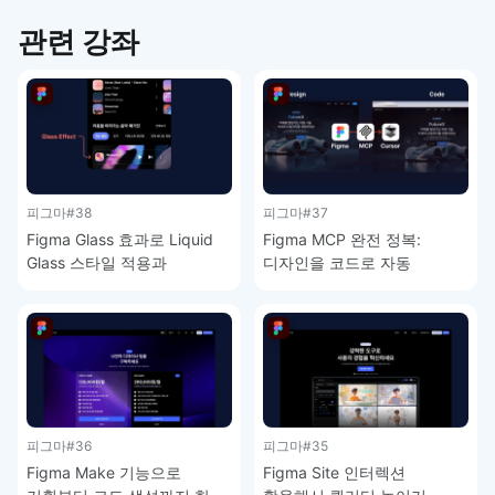
관련 강좌
피그마
#38
피그마
#37
Figma Glass 효과로 Liquid
Figma MCP 완전 정복:
Glass 스타일 적용과
디자인을 코드로 자동
주의사항 – 피그마 강좌 4-9
변환하는 방법 – 피그마 강좌
4-8
피그마
#36
피그마
#35
Figma Make 기능으로
Figma Site 인터렉션