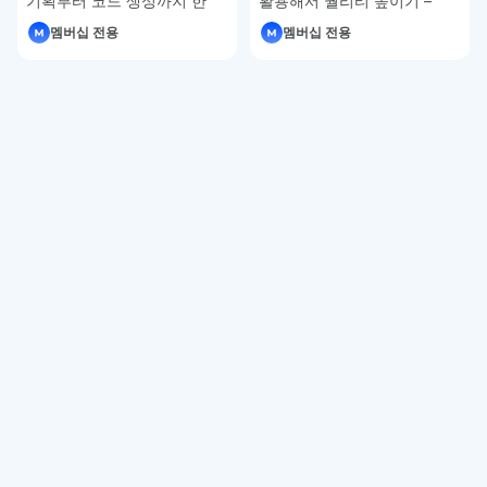
기획부터 코드 생성까지 한
활용해서 퀄리티 높이기 –
번에 – 피그마 강좌 4-7
피그마 강좌 4-6
멤버십 전용
멤버십 전용