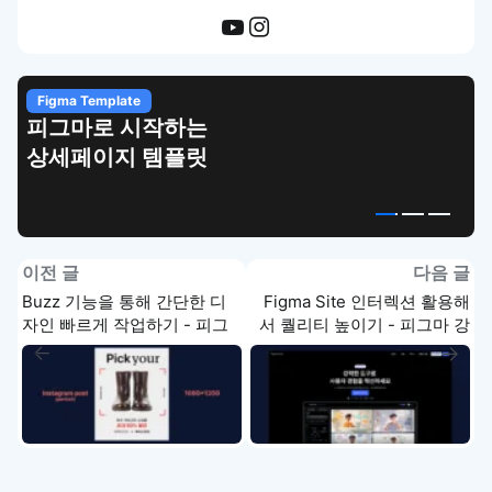
WEB UI Template
는
손쉽게 시작하는 웹
릿
UI 디자인 치트키
이전 글
다음 글
Buzz 기능을 통해 간단한 디
Figma Site 인터렉션 활용해
자인 빠르게 작업하기 - 피그
서 퀄리티 높이기 - 피그마 강
마 강좌 4-4
좌 4-6