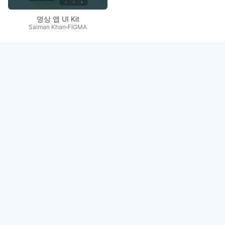
명상 앱 UI Kit
Salman Khan
FIGMA