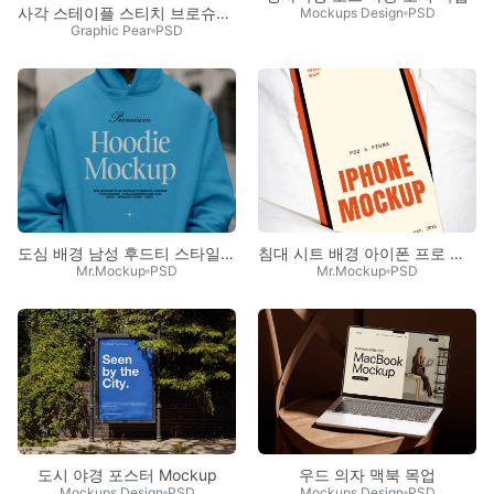
사각 스테이플 스티치 브로슈어 목업
Mockups Design
PSD
Graphic Pear
PSD
도심 배경 남성 후드티 스타일링 목업
침대 시트 배경 아이폰 프로 목업
Mr.Mockup
PSD
Mr.Mockup
PSD
도시 야경 포스터 Mockup
우드 의자 맥북 목업
Mockups Design
PSD
Mockups Design
PSD