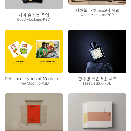
지하철 내부 포스터 목업
커피 슬리브 목업
Good Mockups
PSD
Good Mockups
PSD
Definition, Types of Mockups, Why Do You Need One
향수병 목업 6종 세트
Free Mockup
PSD
Freebiesbug
PSD