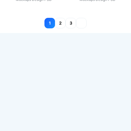
글
1
2
3
페이지
매김