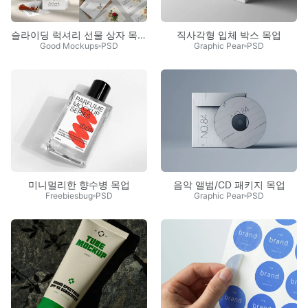
슬라이딩 럭셔리 선물 상자 목업 세트
직사각형 입체 박스 목업
Good Mockups
PSD
Graphic Pear
PSD
미니멀리한 향수병 목업
음악 앨범/CD 패키지 목업
Freebiesbug
PSD
Graphic Pear
PSD