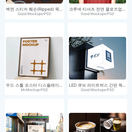
벽면 스티커 훼손(Ripped) 목업
크루넥 티셔츠 전면 클로즈업 목업
Good Mockups
PSD
Good Mockups
PSD
우드 스툴 포스터 디스플레이 목업
LED 큐브 라이트박스 간판 목업 PSD
Mr.Mockup
PSD
Good Mockups
PSD