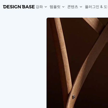
강좌
템플릿
콘텐츠
플러그인 & 도
웹 & 앱 UI 템플릿 세트
무료 폰트
한글 더미
손쉽게 시작하는 웹 UI 디자인 치트키
상업적 사용이 가능한 무료 한글·영문 폰트를 모아보세요.
디자인 시안에 자연스러운 한글 더미 텍스트를 빠르게 채워보세요.
복붙으로 시작하는 고퀄리티 앱 UI 템플릿
디자이너 북마크
Chart Generator
디자이너에게 유용한 사이트와 참고 자료를 모아보세요.
막대, 선, 원형, 파이, 레이더 등 다양한 차트를 손쉽게 생성해보세요
아이콘 라이브러리
Font changer
디자인에 바로 사용할 수 있는 아이콘을 무료로 사용해보세요.
선택한 텍스트의 폰트를 한 번에 빠르게 변경해보세요.
무료 리소스
Variable Doc
디자인 작업에 활용할 수 있는 무료 리소스를 찾아보세요.
피그마 Variables를 문서화하고 구조를 한눈에 정리해보세요.
Face Dummy
프로필, 리뷰, 카드 UI에 사용할 얼굴 더미 이미지를 생성해보세요.
Table Generator
구글시트 데이터를 불러와 테이블 UI를 빠르게 만들어보세요.
Pixel Perfect
디자인 요소의 위치와 간격을 더 정교하게 맞춰보세요.
Detach Master
컴포넌트, 변수, 스타일, 오토레이아웃 등 빠르게 분리해보세요.