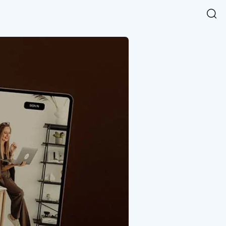
Easy Chart
NEW
다양한 차트를 쉽고 빠르게 만들 수 있는 데이터 시각화 라이브러리
르게 확인해보세요.
입니다.
Designbase Design System
NEW
에 필요한 사이즈를 확인해보세요.
디자인베이스 UI 디자인 시스템을 기반으로, 실무에 바로 활용할
새
수 있는 스타일과 컴포넌트를 제공합니다.
창
 읽어보세요.
에
서
단축키를 빠르게 찾아보세요.
열
림