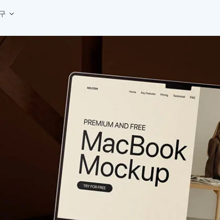
구
상세페이지 템플릿 세트
웹 그리드 계산기
디자인 용어 사전
상세페이지 템플릿 A타입
반응형 웹 디자인에 필요한 컬럼, 거터, 마진 값을 계산해보세요.
헷갈리는 디자인 용어를 쉽고 빠
상세페이지 템플릿 B타입
로고 검색기
디자인 사이즈 가이드
상세페이지 템플릿 C타입
NEW
.
원하는 브랜드의 벡터 로고를 빠르게 찾아 활용해보세요.
웹, 앱, 배너, 상세페이지 제작
매거진
로고 SVG
디자인 트렌드와 실무 인사이트를 가볍게
자주 쓰는 브랜드 로고 SVG를 한곳에서 확인해보세요.
디자인 툴 단축키 모음
컬러 배색
NEW
피그마, 포토샵 등 자주 쓰는 
디자인에 어울리는 컬러 조합을 빠르게 찾고 적용해보세요.
팔레트 비주얼라이저
컬러 팔레트를 시각적으로 미리 보고 조합감을 확인해보세요.
그라데이션 생성기
원하는 색상 조합으로 부드러운 그라데이션을 만들어보세요.
추상 그라디언트 생성기
감각적인 추상 그라디언트 배경을 손쉽게 만들어보세요.
ASCII 아트
이미지를 업로드하고 개성 있는 ASCII 아트 스타일로 변환해보세요.