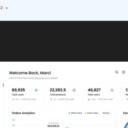
구
상세페이지 템플릿 세트
웹 그리드 계산기
디자인 용어 사전
상세페이지 템플릿 A타입
반응형 웹 디자인에 필요한 컬럼, 거터, 마진 값을 계산해보세요.
헷갈리는 디자인 용어를 쉽고 빠
상세페이지 템플릿 B타입
로고 검색기
디자인 사이즈 가이드
상세페이지 템플릿 C타입
NEW
.
원하는 브랜드의 벡터 로고를 빠르게 찾아 활용해보세요.
웹, 앱, 배너, 상세페이지 제작
매거진
로고 SVG
디자인 트렌드와 실무 인사이트를 가볍게
자주 쓰는 브랜드 로고 SVG를 한곳에서 확인해보세요.
디자인 툴 단축키 모음
컬러 배색
NEW
피그마, 포토샵 등 자주 쓰는 
디자인에 어울리는 컬러 조합을 빠르게 찾고 적용해보세요.
팔레트 비주얼라이저
컬러 팔레트를 시각적으로 미리 보고 조합감을 확인해보세요.
그라데이션 생성기
원하는 색상 조합으로 부드러운 그라데이션을 만들어보세요.
추상 그라디언트 생성기
감각적인 추상 그라디언트 배경을 손쉽게 만들어보세요.
ASCII 아트
이미지를 업로드하고 개성 있는 ASCII 아트 스타일로 변환해보세요.