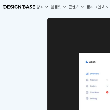
강좌
템플릿
콘텐츠
플러그인 & 도
웹 & 앱 UI 템플릿 세트
무료 폰트
한글 더미
손쉽게 시작하는 웹 UI 디자인 치트키
상업적 사용이 가능한 무료 한글·영문 폰트를 모아보세요.
디자인 시안에 자연스러운 한글 더미 텍스트를 빠르게 채워보세요.
복붙으로 시작하는 고퀄리티 앱 UI 템플릿
디자이너 북마크
Chart Generator
디자이너에게 유용한 사이트와 참고 자료를 모아보세요.
막대, 선, 원형, 파이, 레이더 등 다양한 차트를 손쉽게 생성해보세요
아이콘 라이브러리
Font changer
디자인에 바로 사용할 수 있는 아이콘을 무료로 사용해보세요.
선택한 텍스트의 폰트를 한 번에 빠르게 변경해보세요.
무료 리소스
Variable Doc
디자인 작업에 활용할 수 있는 무료 리소스를 찾아보세요.
피그마 Variables를 문서화하고 구조를 한눈에 정리해보세요.
Face Dummy
프로필, 리뷰, 카드 UI에 사용할 얼굴 더미 이미지를 생성해보세요.
Table Generator
구글시트 데이터를 불러와 테이블 UI를 빠르게 만들어보세요.
Pixel Perfect
디자인 요소의 위치와 간격을 더 정교하게 맞춰보세요.
Detach Master
컴포넌트, 변수, 스타일, 오토레이아웃 등 빠르게 분리해보세요.