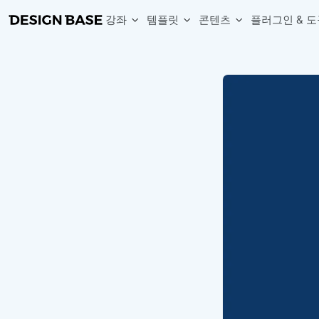
강좌
템플릿
콘텐츠
플러그인 & 도
웹 & 앱 UI 템플릿 세트
무료 폰트
한글 더미
손쉽게 시작하는 웹 UI 디자인 치트키
상업적 사용이 가능한 무료 한글·영문 폰트를 모아보세요.
디자인 시안에 자연스러운 한글 더미 텍스트를 빠르게 채워보세요.
복붙으로 시작하는 고퀄리티 앱 UI 템플릿
디자이너 북마크
Chart Generator
디자이너에게 유용한 사이트와 참고 자료를 모아보세요.
막대, 선, 원형, 파이, 레이더 등 다양한 차트를 손쉽게 생성해보세요
아이콘 라이브러리
Font changer
디자인에 바로 사용할 수 있는 아이콘을 무료로 사용해보세요.
선택한 텍스트의 폰트를 한 번에 빠르게 변경해보세요.
무료 리소스
Variable Doc
디자인 작업에 활용할 수 있는 무료 리소스를 찾아보세요.
피그마 Variables를 문서화하고 구조를 한눈에 정리해보세요.
Face Dummy
프로필, 리뷰, 카드 UI에 사용할 얼굴 더미 이미지를 생성해보세요.
Table Generator
구글시트 데이터를 불러와 테이블 UI를 빠르게 만들어보세요.
Pixel Perfect
디자인 요소의 위치와 간격을 더 정교하게 맞춰보세요.
Detach Master
컴포넌트, 변수, 스타일, 오토레이아웃 등 빠르게 분리해보세요.