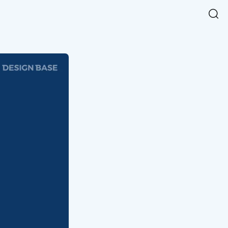
Easy Chart
NEW
다양한 차트를 쉽고 빠르게 만들 수 있는 데이터 시각화 라이브러리
르게 확인해보세요.
입니다.
Designbase Design System
NEW
에 필요한 사이즈를 확인해보세요.
디자인베이스 UI 디자인 시스템을 기반으로, 실무에 바로 활용할
새
수 있는 스타일과 컴포넌트를 제공합니다.
창
 읽어보세요.
에
서
단축키를 빠르게 찾아보세요.
열
림