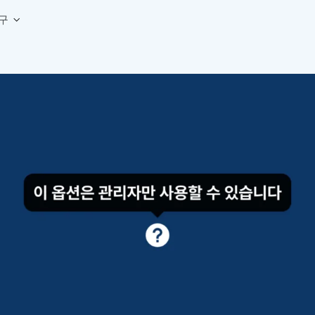
구
상세페이지 템플릿 세트
웹 그리드 계산기
디자인 용어 사전
상세페이지 템플릿 A타입
반응형 웹 디자인에 필요한 컬럼, 거터, 마진 값을 계산해보세요.
헷갈리는 디자인 용어를 쉽고 빠
상세페이지 템플릿 B타입
로고 검색기
디자인 사이즈 가이드
상세페이지 템플릿 C타입
NEW
.
원하는 브랜드의 벡터 로고를 빠르게 찾아 활용해보세요.
웹, 앱, 배너, 상세페이지 제작
매거진
로고 SVG
디자인 트렌드와 실무 인사이트를 가볍게
자주 쓰는 브랜드 로고 SVG를 한곳에서 확인해보세요.
디자인 툴 단축키 모음
컬러 배색
NEW
피그마, 포토샵 등 자주 쓰는 
디자인에 어울리는 컬러 조합을 빠르게 찾고 적용해보세요.
팔레트 비주얼라이저
컬러 팔레트를 시각적으로 미리 보고 조합감을 확인해보세요.
그라데이션 생성기
원하는 색상 조합으로 부드러운 그라데이션을 만들어보세요.
추상 그라디언트 생성기
감각적인 추상 그라디언트 배경을 손쉽게 만들어보세요.
ASCII 아트
이미지를 업로드하고 개성 있는 ASCII 아트 스타일로 변환해보세요.