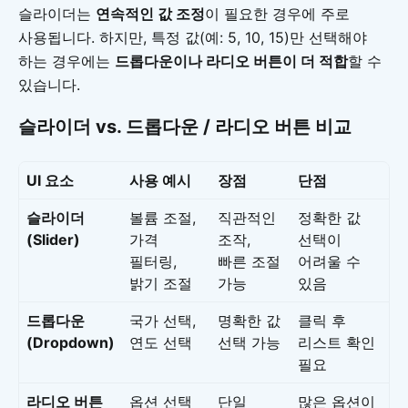
슬라이더는
연속적인 값 조정
이 필요한 경우에 주로
사용됩니다. 하지만, 특정 값(예: 5, 10, 15)만 선택해야
하는 경우에는
드롭다운이나 라디오 버튼이 더 적합
할 수
있습니다.
슬라이더 vs. 드롭다운 / 라디오 버튼 비교
UI 요소
사용 예시
장점
단점
슬라이더
볼륨 조절,
직관적인
정확한 값
(Slider)
가격
조작,
선택이
필터링,
빠른 조절
어려울 수
밝기 조절
가능
있음
드롭다운
국가 선택,
명확한 값
클릭 후
(Dropdown)
연도 선택
선택 가능
리스트 확인
필요
라디오 버튼
옵션 선택
단일
많은 옵션이