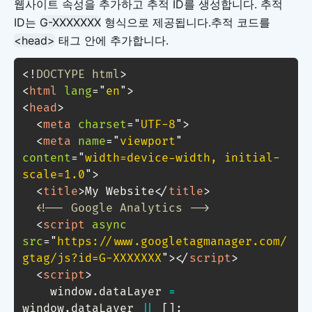
웹사이트 속성을 추가하고 추적 ID를 생성합니다. 추적
ID는
G-XXXXXXX
형식으로 제공됩니다.추적 코드를
<head>
태그 안에 추가합니다.
<!
DOCTYPE
html
>
<
html
lang
=
"
en
"
>
<
head
>
<
meta
charset
=
"
UTF-8
"
>
<
meta
name
=
"
viewport
"
content
=
"
width=device-width, initial-
scale=1.0
"
>
<
title
>
My Website
</
title
>
<!-- Google Analytics -->
<
script
async
src
=
"
https://www.googletagmanager.com/
gtag/js?id=G-XXXXXXX
"
>
</
script
>
<
script
>
    window
.
dataLayer 
=
window
.
dataLayer 
||
[
]
;