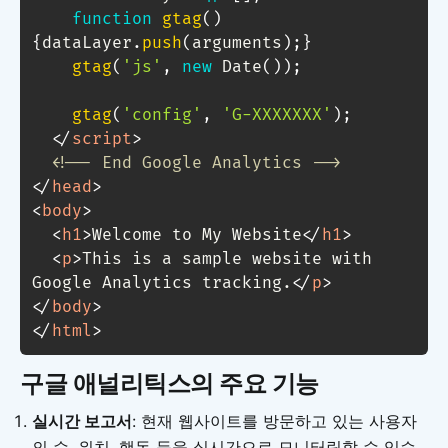
function
gtag
(
)
{
dataLayer
.
push
(
arguments
)
;
}
gtag
(
'js'
,
new
Date
(
)
)
;
gtag
(
'config'
,
'G-XXXXXXX'
)
;
</
script
>
<!-- End Google Analytics -->
</
head
>
<
body
>
<
h1
>
Welcome to My Website
</
h1
>
<
p
>
This is a sample website with 
Google Analytics tracking.
</
p
>
</
body
>
</
html
>
구글 애널리틱스의 주요 기능
실시간 보고서
: 현재 웹사이트를 방문하고 있는 사용자
의 수, 위치, 행동 등을 실시간으로 모니터링할 수 있습