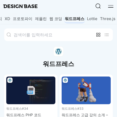
치
XD
프로토파이
제플린
웹 코딩
워드프레스
Lottie
Three.js
워드프레스
워드프레스
#34
워드프레스
#33
워드프레스 PHP 코드
워드프레스 고급 강의 소개 –