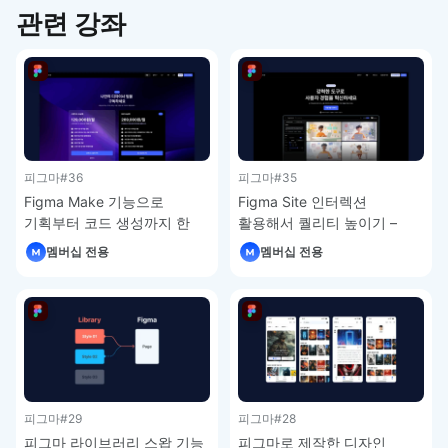
관련 강좌
피그마
#36
피그마
#35
Figma Make 기능으로
Figma Site 인터렉션
기획부터 코드 생성까지 한
활용해서 퀄리티 높이기 –
번에 – 피그마 강좌 4-7
피그마 강좌 4-6
멤버십 전용
멤버십 전용
피그마
#29
피그마
#28
피그마 라이브러리 스왑 기능
피그마로 제작한 디자인