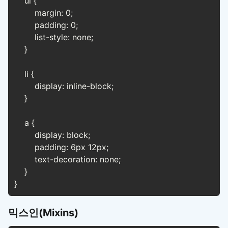
    ul {

        margin: 0;

        padding: 0;

        list-style: none;

    }

    li {

        display: inline-block;

    }

    a {

        display: block;

        padding: 6px 12px;

        text-decoration: none;

    }

}
믹스인(Mixins)