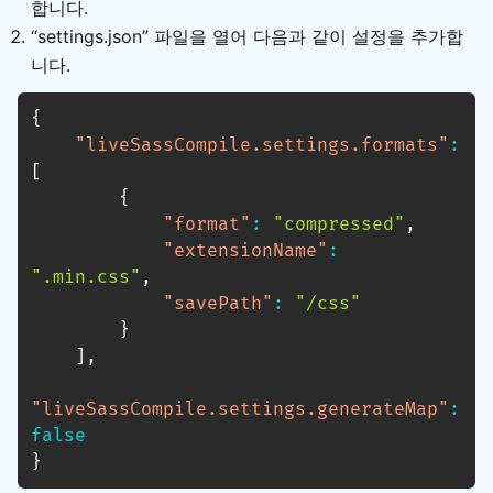
합니다.
“settings.json” 파일을 열어 다음과 같이 설정을 추가합
니다.
{
"liveSassCompile.settings.formats"
:
[
{
"format"
:
"compressed"
,
"extensionName"
:
".min.css"
,
"savePath"
:
"/css"
}
]
,
"liveSassCompile.settings.generateMap"
:
false
}