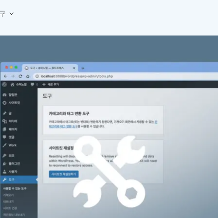
구
상세페이지 템플릿 세트
웹 그리드 계산기
디자인 용어 사전
상세페이지 템플릿 A타입
반응형 웹 디자인에 필요한 컬럼, 거터, 마진 값을 계산해보세요.
헷갈리는 디자인 용어를 쉽고 빠
상세페이지 템플릿 B타입
로고 검색기
디자인 사이즈 가이드
상세페이지 템플릿 C타입
NEW
.
원하는 브랜드의 벡터 로고를 빠르게 찾아 활용해보세요.
웹, 앱, 배너, 상세페이지 제작
매거진
로고 SVG
디자인 트렌드와 실무 인사이트를 가볍게
자주 쓰는 브랜드 로고 SVG를 한곳에서 확인해보세요.
디자인 툴 단축키 모음
컬러 배색
NEW
피그마, 포토샵 등 자주 쓰는 
디자인에 어울리는 컬러 조합을 빠르게 찾고 적용해보세요.
팔레트 비주얼라이저
컬러 팔레트를 시각적으로 미리 보고 조합감을 확인해보세요.
그라데이션 생성기
원하는 색상 조합으로 부드러운 그라데이션을 만들어보세요.
추상 그라디언트 생성기
감각적인 추상 그라디언트 배경을 손쉽게 만들어보세요.
ASCII 아트
이미지를 업로드하고 개성 있는 ASCII 아트 스타일로 변환해보세요.