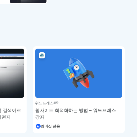
워드프레스
#51
떤 검색어로
웹사이트 최적화하는 방법 – 워드프레스
어떤지
강좌
강좌
멤버십 전용