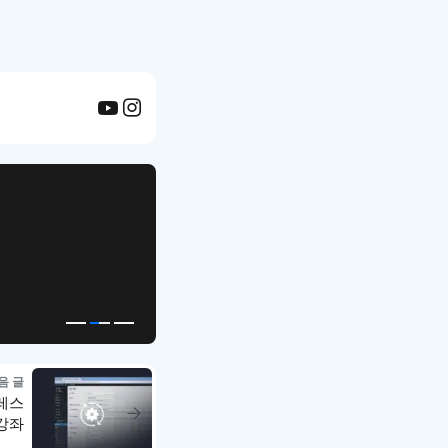
APP UI Template
복붙으로 시작하는
고퀄리티 앱 UI 템플릿
음 글
레스
강좌