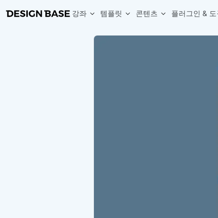
강좌
템플릿
콘텐츠
플러그인 & 도
웹 & 앱 UI 템플릿 세트
무료 폰트
한글 더미
손쉽게 시작하는 웹 UI 디자인 치트키
상업적 사용이 가능한 무료 한글·영문 폰트를 모아보세요.
디자인 시안에 자연스러운 한글 더미 텍스트를 빠르게 채워보세요.
복붙으로 시작하는 고퀄리티 앱 UI 템플릿
디자이너 북마크
Chart Generator
디자이너에게 유용한 사이트와 참고 자료를 모아보세요.
막대, 선, 원형, 파이, 레이더 등 다양한 차트를 손쉽게 생성해보세요
아이콘 라이브러리
Font changer
디자인에 바로 사용할 수 있는 아이콘을 무료로 사용해보세요.
선택한 텍스트의 폰트를 한 번에 빠르게 변경해보세요.
무료 리소스
Variable Doc
디자인 작업에 활용할 수 있는 무료 리소스를 찾아보세요.
피그마 Variables를 문서화하고 구조를 한눈에 정리해보세요.
Face Dummy
프로필, 리뷰, 카드 UI에 사용할 얼굴 더미 이미지를 생성해보세요.
Table Generator
구글시트 데이터를 불러와 테이블 UI를 빠르게 만들어보세요.
Pixel Perfect
디자인 요소의 위치와 간격을 더 정교하게 맞춰보세요.
Detach Master
컴포넌트, 변수, 스타일, 오토레이아웃 등 빠르게 분리해보세요.