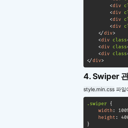
<
div
c
<
div
c
<
div
c
<
div
c
</
div
>
<
div
class
<
div
class
<
div
class
</
div
>
4. Swiper
style.min.css
파일에
.swiper
{
width
:
 100
height
:
 40
}