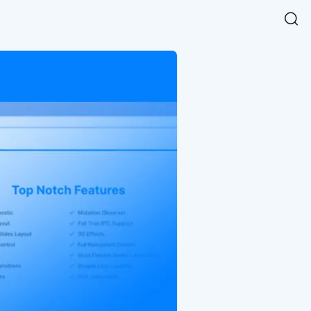
Easy Chart
NEW
다양한 차트를 쉽고 빠르게 만들 수 있는 데이터 시각화 라이브러리
르게 확인해보세요.
입니다.
Designbase Design System
NEW
에 필요한 사이즈를 확인해보세요.
디자인베이스 UI 디자인 시스템을 기반으로, 실무에 바로 활용할
새
수 있는 스타일과 컴포넌트를 제공합니다.
창
 읽어보세요.
에
서
단축키를 빠르게 찾아보세요.
열
림