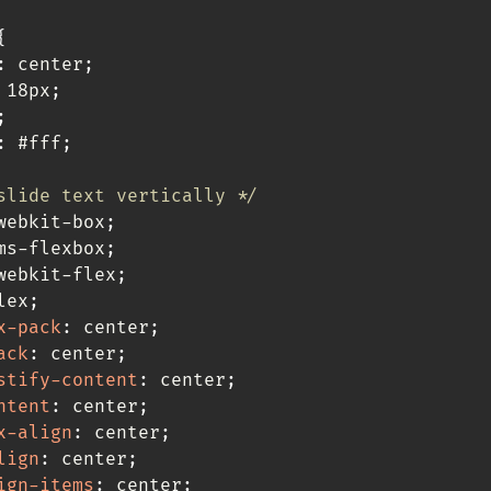
{
:
 center
;
 18px
;
;
:
 #fff
;
slide text vertically */
webkit-box
;
ms-flexbox
;
webkit-flex
;
lex
;
x-pack
:
 center
;
ack
:
 center
;
stify-content
:
 center
;
ntent
:
 center
;
x-align
:
 center
;
lign
:
 center
;
ign-items
:
 center
;