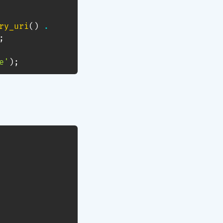
ry_uri
(
)
.
;
e'
)
;