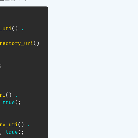
_uri
(
)
.
rectory_uri
(
)
;
ri
(
)
.
true
)
;
ry_uri
(
)
.
,
true
)
;