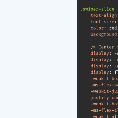
.swiper-slide
text-align
font-size
:
color
:
 red
background
/* Center 
display
:
 -
display
:
 -
display
:
 -
display
:
 f
-webkit-bo
-ms-flex-p
-webkit-ju
justify-co
-webkit-bo
-ms-flex-a
-webkit-al