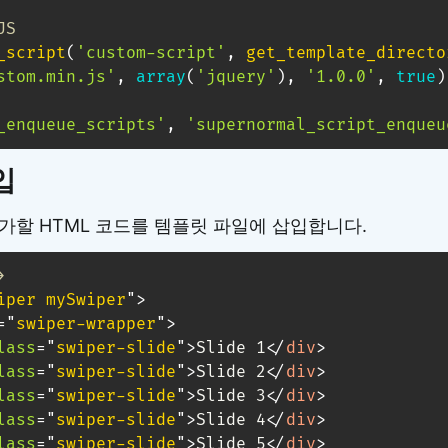
JS
_script
(
'custom-script'
,
get_template_directo
stom.min.js'
,
array
(
'jquery'
)
,
'1.0.0'
,
true
)
_enqueue_scripts'
,
'supernormal_script_enqueu
입
가할 HTML 코드를 템플릿 파일에 삽입합니다.
>
iper mySwiper
"
>
=
"
swiper-wrapper
"
>
lass
=
"
swiper-slide
"
>
Slide 1
</
div
>
lass
=
"
swiper-slide
"
>
Slide 2
</
div
>
lass
=
"
swiper-slide
"
>
Slide 3
</
div
>
lass
=
"
swiper-slide
"
>
Slide 4
</
div
>
lass
=
"
swiper-slide
"
>
Slide 5
</
div
>