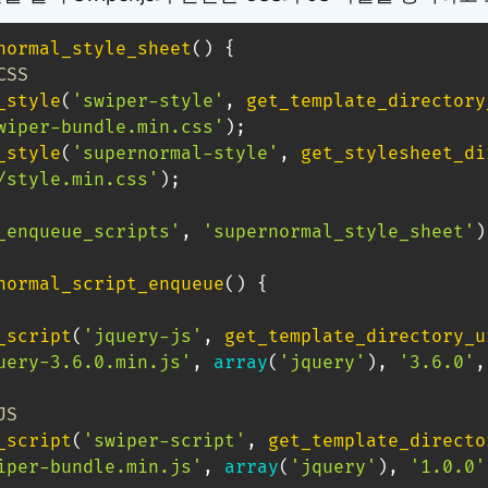
normal_style_sheet
(
)
{
CSS
_style
(
'swiper-style'
,
get_template_directory
wiper-bundle.min.css'
)
;
_style
(
'supernormal-style'
,
get_stylesheet_di
/style.min.css'
)
;
_enqueue_scripts'
,
'supernormal_style_sheet'
)
normal_script_enqueue
(
)
{
_script
(
'jquery-js'
,
get_template_directory_u
uery-3.6.0.min.js'
,
array
(
'jquery'
)
,
'3.6.0'
,
JS
_script
(
'swiper-script'
,
get_template_directo
iper-bundle.min.js'
,
array
(
'jquery'
)
,
'1.0.0'