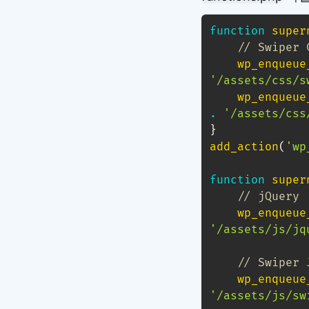
function
super
// Swiper 
wp_enqueue
'/assets/css/s
wp_enqueue
.
'/assets/css
}
add_action
(
'wp
function
super
// jQuery
wp_enqueue
'/assets/js/jq
// Swiper 
wp_enqueue
'/assets/js/sw