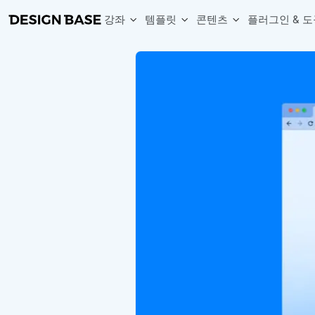
강좌
템플릿
콘텐츠
플러그인 & 도
웹 & 앱 UI 템플릿 세트
무료 폰트
한글 더미
손쉽게 시작하는 웹 UI 디자인 치트키
상업적 사용이 가능한 무료 한글·영문 폰트를 모아보세요.
디자인 시안에 자연스러운 한글 더미 텍스트를 빠르게 채워보세요.
복붙으로 시작하는 고퀄리티 앱 UI 템플릿
디자이너 북마크
Chart Generator
디자이너에게 유용한 사이트와 참고 자료를 모아보세요.
막대, 선, 원형, 파이, 레이더 등 다양한 차트를 손쉽게 생성해보세요
아이콘 라이브러리
Font changer
디자인에 바로 사용할 수 있는 아이콘을 무료로 사용해보세요.
선택한 텍스트의 폰트를 한 번에 빠르게 변경해보세요.
무료 리소스
Variable Doc
디자인 작업에 활용할 수 있는 무료 리소스를 찾아보세요.
피그마 Variables를 문서화하고 구조를 한눈에 정리해보세요.
Face Dummy
프로필, 리뷰, 카드 UI에 사용할 얼굴 더미 이미지를 생성해보세요.
Table Generator
구글시트 데이터를 불러와 테이블 UI를 빠르게 만들어보세요.
Pixel Perfect
디자인 요소의 위치와 간격을 더 정교하게 맞춰보세요.
Detach Master
컴포넌트, 변수, 스타일, 오토레이아웃 등 빠르게 분리해보세요.