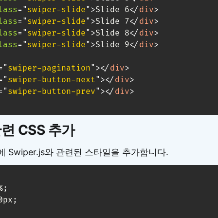
lass
=
"
swiper-slide
"
>
Slide 6
</
div
>
lass
=
"
swiper-slide
"
>
Slide 7
</
div
>
lass
=
"
swiper-slide
"
>
Slide 8
</
div
>
lass
=
"
swiper-slide
"
>
Slide 9
</
div
>
=
"
swiper-pagination
"
>
</
div
>
=
"
swiper-button-next
"
>
</
div
>
=
"
swiper-button-prev
"
>
</
div
>
 관련 CSS 추가
 Swiper.js와 관련된 스타일을 추가합니다.
%
;
0px
;