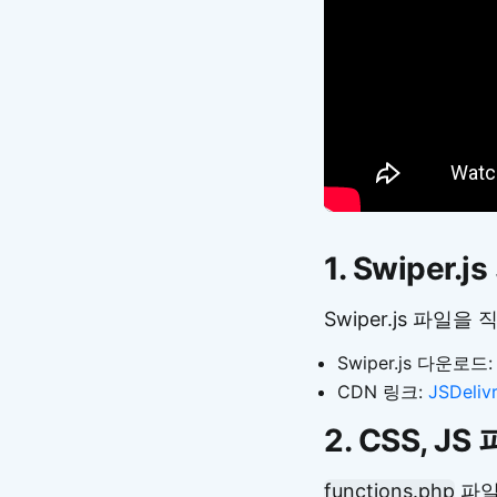
1. Swiper
Swiper.js 파
Swiper.js 다운로드
CDN 링크:
JSDeliv
2. CSS, J
functions.php
파일