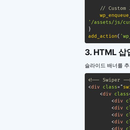
// Custom 
wp_enqueue
'/assets/js/cu
}
add_action
(
'wp
3. HTML 삽
슬라이드 배너를 추
<!-- Swiper --
<
div
class
=
"
sw
<
div
class
<
div
c
<
div
c
<
div
c
<
div
c
<
div
c