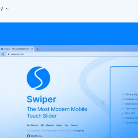
구
상세페이지 템플릿 세트
웹 그리드 계산기
디자인 용어 사전
상세페이지 템플릿 A타입
반응형 웹 디자인에 필요한 컬럼, 거터, 마진 값을 계산해보세요.
헷갈리는 디자인 용어를 쉽고 빠
상세페이지 템플릿 B타입
로고 검색기
디자인 사이즈 가이드
상세페이지 템플릿 C타입
NEW
.
원하는 브랜드의 벡터 로고를 빠르게 찾아 활용해보세요.
웹, 앱, 배너, 상세페이지 제작
매거진
로고 SVG
디자인 트렌드와 실무 인사이트를 가볍게
자주 쓰는 브랜드 로고 SVG를 한곳에서 확인해보세요.
디자인 툴 단축키 모음
컬러 배색
NEW
피그마, 포토샵 등 자주 쓰는 
디자인에 어울리는 컬러 조합을 빠르게 찾고 적용해보세요.
팔레트 비주얼라이저
컬러 팔레트를 시각적으로 미리 보고 조합감을 확인해보세요.
그라데이션 생성기
원하는 색상 조합으로 부드러운 그라데이션을 만들어보세요.
추상 그라디언트 생성기
감각적인 추상 그라디언트 배경을 손쉽게 만들어보세요.
ASCII 아트
이미지를 업로드하고 개성 있는 ASCII 아트 스타일로 변환해보세요.