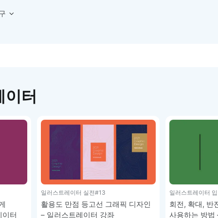
구
상세페이지 템플릿 세트
웹 그리드 계산기
디자인 용어 사전
상세페이지 템플릿 A타입
반응형 웹 디자인에 필요한 컬럼, 거터, 마진 값을 계산해보세요.
헷갈리는 디자인 용어를 쉽고 빠
상세페이지 템플릿 B타입
로고 검색기
디자인 사이즈 가이드
상세페이지 템플릿 C타입
NEW
.
원하는 브랜드의 벡터 로고를 빠르게 찾아 활용해보세요.
웹, 앱, 배너, 상세페이지 제작
레이터
매거진
로고 SVG
디자인 트렌드와 실무 인사이트를 가볍게
자주 쓰는 브랜드 로고 SVG를 한곳에서 확인해보세요.
디자인 툴 단축키 모음
컬러 배색
NEW
피그마, 포토샵 등 자주 쓰는 
디자인에 어울리는 컬러 조합을 빠르게 찾고 적용해보세요.
팔레트 비주얼라이저
컬러 팔레트를 시각적으로 미리 보고 조합감을 확인해보세요.
그라데이션 생성기
원하는 색상 조합으로 부드러운 그라데이션을 만들어보세요.
추상 그라디언트 생성기
일러스트레이터 실전
#13
일러스트레이터 입
감각적인 추상 그라디언트 배경을 손쉽게 만들어보세요.
게
활용도 만점 등고선 그래픽 디자인
회전, 확대, 반
ASCII 아트
레이터
– 일러스트레이터 강좌
사용하는 방법
이미지를 업로드하고 개성 있는 ASCII 아트 스타일로 변환해보세요.