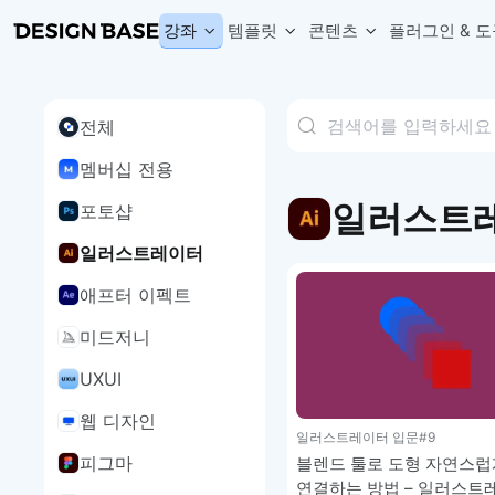
강좌
템플릿
콘텐츠
플러그인 & 도
전체
웹 & 앱 UI 템플릿 세트
무료 폰트
한글 더미
손쉽게 시작하는 웹 UI 디자인 치트키
상업적 사용이 가능한 무료 한글·영문 폰트를 모아보세요.
디자인 시안에 자연스러운 한글 더미 텍스트를 빠르게 채워보세요.
멤버십 전용
복붙으로 시작하는 고퀄리티 앱 UI 템플릿
디자이너 북마크
Chart Generator
디자이너에게 유용한 사이트와 참고 자료를 모아보세요.
막대, 선, 원형, 파이, 레이더 등 다양한 차트를 손쉽게 생성해보세요
일러스트
포토샵
아이콘 라이브러리
Font changer
디자인에 바로 사용할 수 있는 아이콘을 무료로 사용해보세요.
선택한 텍스트의 폰트를 한 번에 빠르게 변경해보세요.
일러스트레이터
무료 리소스
Variable Doc
애프터 이펙트
디자인 작업에 활용할 수 있는 무료 리소스를 찾아보세요.
피그마 Variables를 문서화하고 구조를 한눈에 정리해보세요.
Face Dummy
미드저니
프로필, 리뷰, 카드 UI에 사용할 얼굴 더미 이미지를 생성해보세요.
Table Generator
UXUI
구글시트 데이터를 불러와 테이블 UI를 빠르게 만들어보세요.
웹 디자인
Pixel Perfect
일러스트레이터 입문
#9
디자인 요소의 위치와 간격을 더 정교하게 맞춰보세요.
피그마
블렌드 툴로 도형 자연스럽
Detach Master
연결하는 방법 – 일러스트
컴포넌트, 변수, 스타일, 오토레이아웃 등 빠르게 분리해보세요.