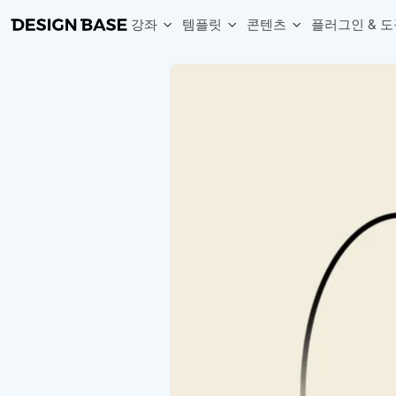
강좌
템플릿
콘텐츠
플러그인 & 도
웹 & 앱 UI 템플릿 세트
무료 폰트
한글 더미
손쉽게 시작하는 웹 UI 디자인 치트키
상업적 사용이 가능한 무료 한글·영문 폰트를 모아보세요.
디자인 시안에 자연스러운 한글 더미 텍스트를 빠르게 채워보세요.
복붙으로 시작하는 고퀄리티 앱 UI 템플릿
디자이너 북마크
Chart Generator
디자이너에게 유용한 사이트와 참고 자료를 모아보세요.
막대, 선, 원형, 파이, 레이더 등 다양한 차트를 손쉽게 생성해보세요
아이콘 라이브러리
Font changer
디자인에 바로 사용할 수 있는 아이콘을 무료로 사용해보세요.
선택한 텍스트의 폰트를 한 번에 빠르게 변경해보세요.
무료 리소스
Variable Doc
디자인 작업에 활용할 수 있는 무료 리소스를 찾아보세요.
피그마 Variables를 문서화하고 구조를 한눈에 정리해보세요.
Face Dummy
프로필, 리뷰, 카드 UI에 사용할 얼굴 더미 이미지를 생성해보세요.
Table Generator
구글시트 데이터를 불러와 테이블 UI를 빠르게 만들어보세요.
Pixel Perfect
디자인 요소의 위치와 간격을 더 정교하게 맞춰보세요.
Detach Master
컴포넌트, 변수, 스타일, 오토레이아웃 등 빠르게 분리해보세요.