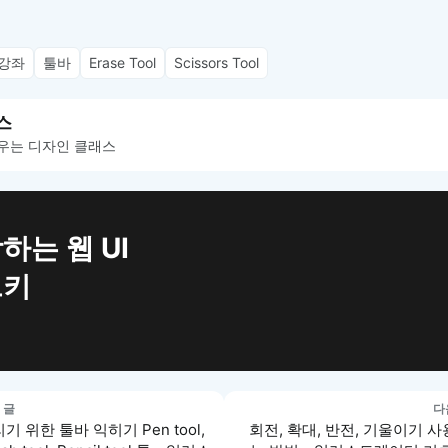
강좌
툴바
Erase Tool
Scissors Tool
스
우는 디자인 클래스
하는 웹 UI
트키
 글
다
기 위한 툴바 익히기 Pen tool,
회전, 확대, 반전, 기울이기 