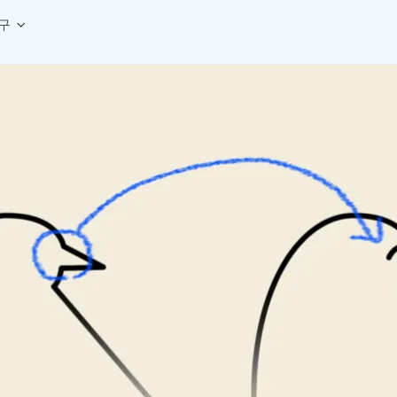
구
상세페이지 템플릿 세트
웹 그리드 계산기
디자인 용어 사전
상세페이지 템플릿 A타입
반응형 웹 디자인에 필요한 컬럼, 거터, 마진 값을 계산해보세요.
헷갈리는 디자인 용어를 쉽고 빠
상세페이지 템플릿 B타입
로고 검색기
디자인 사이즈 가이드
상세페이지 템플릿 C타입
NEW
.
원하는 브랜드의 벡터 로고를 빠르게 찾아 활용해보세요.
웹, 앱, 배너, 상세페이지 제작
매거진
로고 SVG
디자인 트렌드와 실무 인사이트를 가볍게
자주 쓰는 브랜드 로고 SVG를 한곳에서 확인해보세요.
디자인 툴 단축키 모음
컬러 배색
NEW
피그마, 포토샵 등 자주 쓰는 
디자인에 어울리는 컬러 조합을 빠르게 찾고 적용해보세요.
팔레트 비주얼라이저
컬러 팔레트를 시각적으로 미리 보고 조합감을 확인해보세요.
그라데이션 생성기
원하는 색상 조합으로 부드러운 그라데이션을 만들어보세요.
추상 그라디언트 생성기
감각적인 추상 그라디언트 배경을 손쉽게 만들어보세요.
ASCII 아트
이미지를 업로드하고 개성 있는 ASCII 아트 스타일로 변환해보세요.