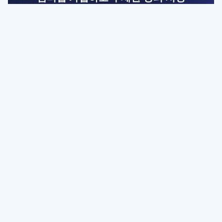
전문가를 향한 첫걸음
멤버십 회원만 볼 수 있는 고급 강좌 영상들과
예제 파일을 통해 효율적으로 학습해 보세요
멤버십 보러가기
파트너쉽, 문의하기
contact@designbase.co.kr
유튜브 채널 바로가기
www.youtube.com/c/designbase