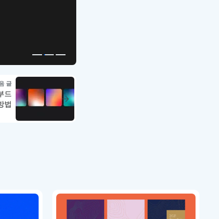
복붙으로 시작하는
고퀄리티 앱 UI 템플릿
음 글
부드
방법
강좌