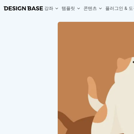
강좌
템플릿
콘텐츠
플러그인 & 도
웹 & 앱 UI 템플릿 세트
무료 폰트
한글 더미
손쉽게 시작하는 웹 UI 디자인 치트키
상업적 사용이 가능한 무료 한글·영문 폰트를 모아보세요.
디자인 시안에 자연스러운 한글 더미 텍스트를 빠르게 채워보세요.
복붙으로 시작하는 고퀄리티 앱 UI 템플릿
디자이너 북마크
Chart Generator
디자이너에게 유용한 사이트와 참고 자료를 모아보세요.
막대, 선, 원형, 파이, 레이더 등 다양한 차트를 손쉽게 생성해보세요
아이콘 라이브러리
Font changer
디자인에 바로 사용할 수 있는 아이콘을 무료로 사용해보세요.
선택한 텍스트의 폰트를 한 번에 빠르게 변경해보세요.
무료 리소스
Variable Doc
디자인 작업에 활용할 수 있는 무료 리소스를 찾아보세요.
피그마 Variables를 문서화하고 구조를 한눈에 정리해보세요.
Face Dummy
프로필, 리뷰, 카드 UI에 사용할 얼굴 더미 이미지를 생성해보세요.
Table Generator
구글시트 데이터를 불러와 테이블 UI를 빠르게 만들어보세요.
Pixel Perfect
디자인 요소의 위치와 간격을 더 정교하게 맞춰보세요.
Detach Master
컴포넌트, 변수, 스타일, 오토레이아웃 등 빠르게 분리해보세요.