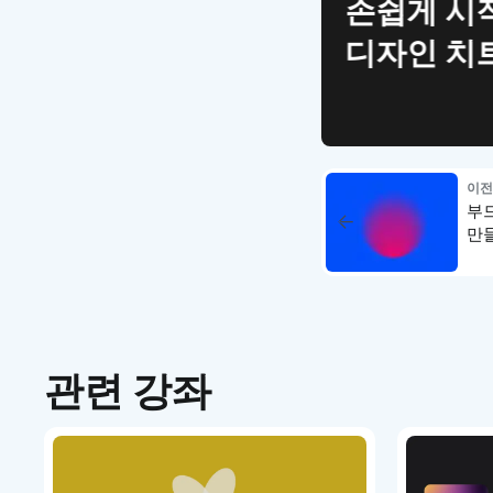
손쉽게 시작
디자인 치
이전
부
만
관련 강좌