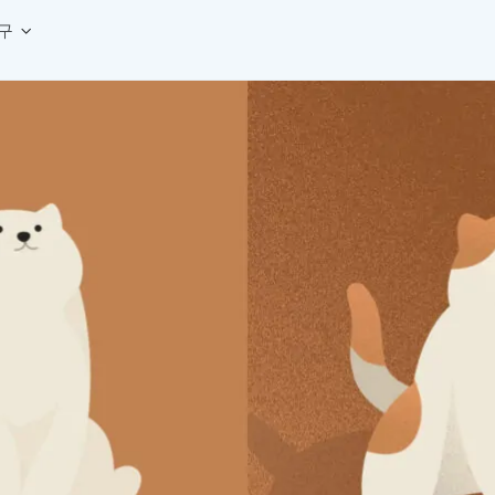
구
상세페이지 템플릿 세트
웹 그리드 계산기
디자인 용어 사전
상세페이지 템플릿 A타입
반응형 웹 디자인에 필요한 컬럼, 거터, 마진 값을 계산해보세요.
헷갈리는 디자인 용어를 쉽고 빠
상세페이지 템플릿 B타입
로고 검색기
디자인 사이즈 가이드
상세페이지 템플릿 C타입
NEW
.
원하는 브랜드의 벡터 로고를 빠르게 찾아 활용해보세요.
웹, 앱, 배너, 상세페이지 제작
매거진
로고 SVG
디자인 트렌드와 실무 인사이트를 가볍게
자주 쓰는 브랜드 로고 SVG를 한곳에서 확인해보세요.
디자인 툴 단축키 모음
컬러 배색
NEW
피그마, 포토샵 등 자주 쓰는 
디자인에 어울리는 컬러 조합을 빠르게 찾고 적용해보세요.
팔레트 비주얼라이저
컬러 팔레트를 시각적으로 미리 보고 조합감을 확인해보세요.
그라데이션 생성기
원하는 색상 조합으로 부드러운 그라데이션을 만들어보세요.
추상 그라디언트 생성기
감각적인 추상 그라디언트 배경을 손쉽게 만들어보세요.
ASCII 아트
이미지를 업로드하고 개성 있는 ASCII 아트 스타일로 변환해보세요.