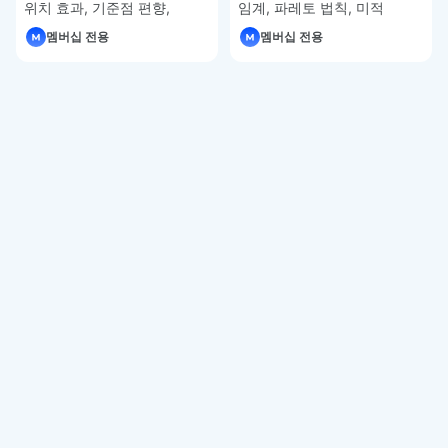
위치 효과, 기준점 편향,
임계, 파레토 법칙, 미적
권위에의 호소 편향, 허위
사용성 효과 – UXUI 디자인
멤버십 전용
멤버십 전용
합의 효과, 밴드왜건 효과,
강좌 5-13
생존자 편향 – UXUI 디자인
강좌 5-14