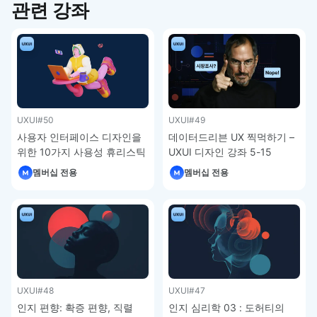
관련 강좌
UXUI
#50
UXUI
#49
사용자 인터페이스 디자인을
데이터드리븐 UX 찍먹하기 –
위한 10가지 사용성 휴리스틱
UXUI 디자인 강좌 5-15
– UXUI 디자인 강좌 5-16
멤버십 전용
멤버십 전용
UXUI
#48
UXUI
#47
인지 편향: 확증 편향, 직렬
인지 심리학 03 : 도허티의