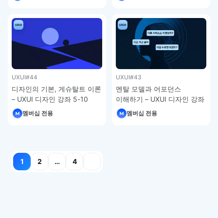
법칙 – UXUI 디자인 강좌 5-
테슬러의 법칙 – UXUI 디자인
12
강좌 5-11
UXUI
#44
UXUI
#43
디자인의 기본, 게슈탈트 이론
멘탈 모델과 어포던스
– UXUI 디자인 강좌 5-10
이해하기 – UXUI 디자인 강좌
5-9
멤버십 전용
멤버십 전용
글
1
2
…
4
페이지
매김