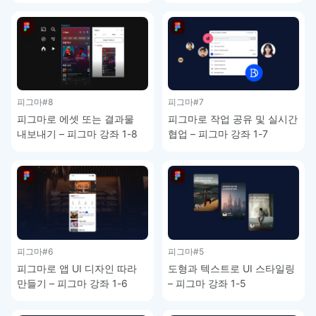
피그마
#8
피그마
#7
피그마로 에셋 또는 결과물
피그마로 작업 공유 및 실시간
내보내기 – 피그마 강좌 1-8
협업 – 피그마 강좌 1-7
피그마
#6
피그마
#5
피그마로 앱 UI 디자인 따라
도형과 텍스트로 UI 스타일링
만들기 – 피그마 강좌 1-6
– 피그마 강좌 1-5