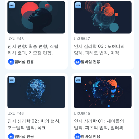
UXUI
#48
UXUI
#47
인지 편향: 확증 편향, 직렬
인지 심리학 03 : 도허티의
위치 효과, 기준점 편향,
임계, 파레토 법칙, 미적
권위에의 호소 편향, 허위
사용성 효과 – UXUI 디자인
멤버십 전용
멤버십 전용
합의 효과, 밴드왜건 효과,
강좌 5-13
생존자 편향 – UXUI 디자인
강좌 5-14
UXUI
#46
UXUI
#45
인지 심리학 02 : 힉의 법칙,
인지 심리학 01 : 제이콥의
포스텔의 법칙, 목표
법칙, 피츠의 법칙, 밀러의
그라데이션 효과, 피크엔드
법칙, 폰 레스토프 효과,
멤버십 전용
멤버십 전용