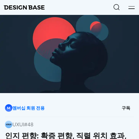
멤버십 회원 전용
구독
UXUI
#48
인지 편향: 확증 편향, 직렬 위치 효과,