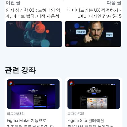
이전 글
다음 글
인지 심리학 03 : 도허티의 임
데이터드리븐 UX 찍먹하기 -
계, 파레토 법칙, 미적 사용성
UXUI 디자인 강좌 5-15
효과 - UXUI 디자인 강좌 5-
13
관련 강좌
피그마
#36
피그마
#35
Figma Make 기능으로
Figma Site 인터렉션
기획부터 코드 생성까지 한
활용해서 퀄리티 높이기 –