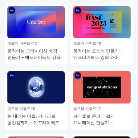
애프터 이펙트
#10
애프터 이펙트
#9
움직이는 그라데이션 배경
움직이는 포스터 만들기 –
만들기 – 애프터이펙트 강좌
애프터이펙트 강좌 2-3
2-4
애프터 이펙트
#8
애프터 이펙트
#7
눈 내리는 마을, 카메라로
파티클로 콘페티 쉽게
공간감까지 – 애프터이펙트
애니메이션 만들기 –
강좌 2-2
애프터이펙트 강좌 2-1