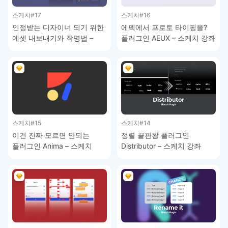
스케치
#17
스케치
#16
인정받는 디자이너 되기 위한
에펙에서 프로토 타이핑을?
에셋 내보내기와 작명법 –
플러그인 AEUX – 스케치 강좌
스케치 강좌
스케치
#15
스케치
#14
이건 진짜 모르면 안되는
정렬 끝판왕 플러그인
플러그인 Anima – 스케치
Distributor – 스케치 강좌
강좌