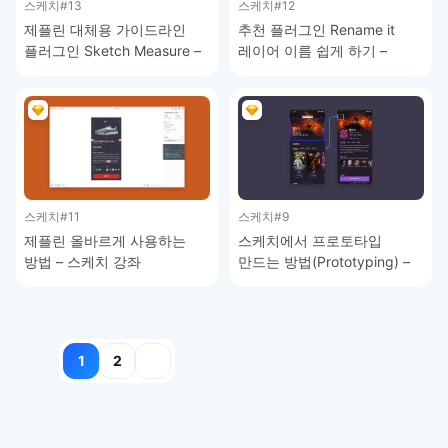
스케치
#13
스케치
#12
제플린 대체용 가이드라인
추천 플러그인 Rename it
플러그인 Sketch Measure –
레이어 이름 쉽게 하기 –
스케치 강좌
스케치 강좌
스케치
#11
스케치
#9
제플린 올바르게 사용하는
스케치에서 프로토타입
방법 – 스케치 강좌
만드는 방법(Prototyping) –
스케치 강좌
글
1
2
페이지
매김