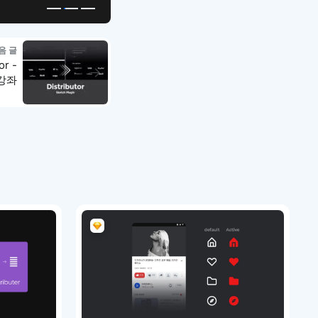
음 글
r -
강좌