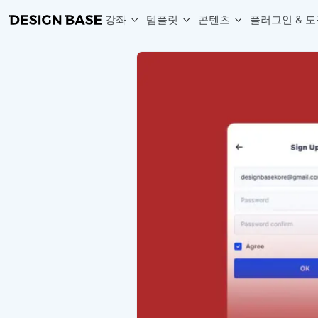
강좌
템플릿
콘텐츠
플러그인 & 도
웹 & 앱 UI 템플릿 세트
무료 폰트
한글 더미
손쉽게 시작하는 웹 UI 디자인 치트키
상업적 사용이 가능한 무료 한글·영문 폰트를 모아보세요.
디자인 시안에 자연스러운 한글 더미 텍스트를 빠르게 채워보세요.
복붙으로 시작하는 고퀄리티 앱 UI 템플릿
디자이너 북마크
Chart Generator
디자이너에게 유용한 사이트와 참고 자료를 모아보세요.
막대, 선, 원형, 파이, 레이더 등 다양한 차트를 손쉽게 생성해보세요
아이콘 라이브러리
Font changer
디자인에 바로 사용할 수 있는 아이콘을 무료로 사용해보세요.
선택한 텍스트의 폰트를 한 번에 빠르게 변경해보세요.
무료 리소스
Variable Doc
디자인 작업에 활용할 수 있는 무료 리소스를 찾아보세요.
피그마 Variables를 문서화하고 구조를 한눈에 정리해보세요.
Face Dummy
프로필, 리뷰, 카드 UI에 사용할 얼굴 더미 이미지를 생성해보세요.
Table Generator
구글시트 데이터를 불러와 테이블 UI를 빠르게 만들어보세요.
Pixel Perfect
디자인 요소의 위치와 간격을 더 정교하게 맞춰보세요.
Detach Master
컴포넌트, 변수, 스타일, 오토레이아웃 등 빠르게 분리해보세요.