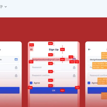
구
상세페이지 템플릿 세트
웹 그리드 계산기
디자인 용어 사전
상세페이지 템플릿 A타입
반응형 웹 디자인에 필요한 컬럼, 거터, 마진 값을 계산해보세요.
헷갈리는 디자인 용어를 쉽고 빠
상세페이지 템플릿 B타입
로고 검색기
디자인 사이즈 가이드
상세페이지 템플릿 C타입
NEW
.
원하는 브랜드의 벡터 로고를 빠르게 찾아 활용해보세요.
웹, 앱, 배너, 상세페이지 제작
매거진
로고 SVG
디자인 트렌드와 실무 인사이트를 가볍게
자주 쓰는 브랜드 로고 SVG를 한곳에서 확인해보세요.
디자인 툴 단축키 모음
컬러 배색
NEW
피그마, 포토샵 등 자주 쓰는 
디자인에 어울리는 컬러 조합을 빠르게 찾고 적용해보세요.
팔레트 비주얼라이저
컬러 팔레트를 시각적으로 미리 보고 조합감을 확인해보세요.
그라데이션 생성기
원하는 색상 조합으로 부드러운 그라데이션을 만들어보세요.
추상 그라디언트 생성기
감각적인 추상 그라디언트 배경을 손쉽게 만들어보세요.
ASCII 아트
이미지를 업로드하고 개성 있는 ASCII 아트 스타일로 변환해보세요.