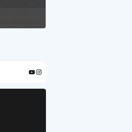
APP UI Template
복붙으로 시작하는
고퀄리티 앱 UI 템플릿