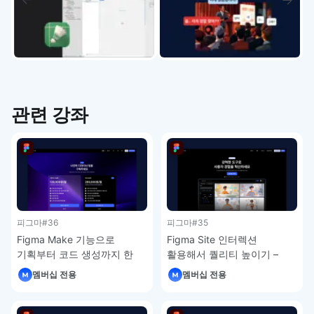
관련 강좌
피그마
#36
피그마
#35
Figma Make 기능으로
Figma Site 인터렉션
기획부터 코드 생성까지 한
활용해서 퀄리티 높이기 –
번에 – 피그마 강좌 4-7
피그마 강좌 4-6
멤버십 전용
멤버십 전용