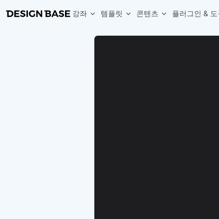
강좌
템플릿
콘텐츠
플러그인 & 도
웹 & 앱 UI 템플릿 세트
무료 폰트
한글 더미
손쉽게 시작하는 웹 UI 디자인 치트키
상업적 사용이 가능한 무료 한글·영문 폰트를 모아보세요.
디자인 시안에 자연스러운 한글 더미 텍스트를 빠르게 채워보세요.
복붙으로 시작하는 고퀄리티 앱 UI 템플릿
디자이너 북마크
Chart Generator
디자이너에게 유용한 사이트와 참고 자료를 모아보세요.
막대, 선, 원형, 파이, 레이더 등 다양한 차트를 손쉽게 생성해보세요
아이콘 라이브러리
Font changer
디자인에 바로 사용할 수 있는 아이콘을 무료로 사용해보세요.
선택한 텍스트의 폰트를 한 번에 빠르게 변경해보세요.
무료 리소스
Variable Doc
디자인 작업에 활용할 수 있는 무료 리소스를 찾아보세요.
피그마 Variables를 문서화하고 구조를 한눈에 정리해보세요.
Face Dummy
프로필, 리뷰, 카드 UI에 사용할 얼굴 더미 이미지를 생성해보세요.
Table Generator
구글시트 데이터를 불러와 테이블 UI를 빠르게 만들어보세요.
Pixel Perfect
디자인 요소의 위치와 간격을 더 정교하게 맞춰보세요.
Detach Master
컴포넌트, 변수, 스타일, 오토레이아웃 등 빠르게 분리해보세요.