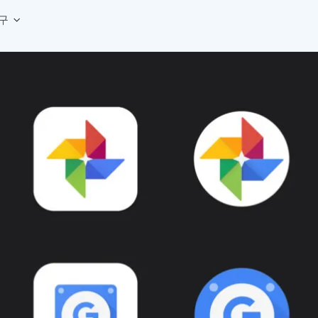
구
상세페이지 템플릿 세트
웹 그리드 계산기
디자인 용어 사전
상세페이지 템플릿 A타입
반응형 웹 디자인에 필요한 컬럼, 거터, 마진 값을 계산해보세요.
헷갈리는 디자인 용어를 쉽고 빠
상세페이지 템플릿 B타입
로고 검색기
디자인 사이즈 가이드
상세페이지 템플릿 C타입
NEW
.
원하는 브랜드의 벡터 로고를 빠르게 찾아 활용해보세요.
웹, 앱, 배너, 상세페이지 제작
매거진
로고 SVG
디자인 트렌드와 실무 인사이트를 가볍게
자주 쓰는 브랜드 로고 SVG를 한곳에서 확인해보세요.
디자인 툴 단축키 모음
컬러 배색
NEW
피그마, 포토샵 등 자주 쓰는 
디자인에 어울리는 컬러 조합을 빠르게 찾고 적용해보세요.
팔레트 비주얼라이저
컬러 팔레트를 시각적으로 미리 보고 조합감을 확인해보세요.
그라데이션 생성기
원하는 색상 조합으로 부드러운 그라데이션을 만들어보세요.
추상 그라디언트 생성기
감각적인 추상 그라디언트 배경을 손쉽게 만들어보세요.
ASCII 아트
이미지를 업로드하고 개성 있는 ASCII 아트 스타일로 변환해보세요.