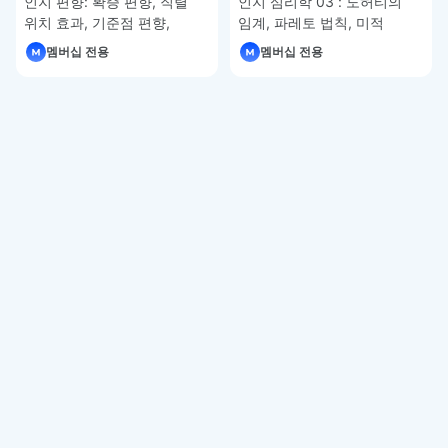
인지 편향: 확증 편향, 직렬
인지 심리학 03 : 도허티의
위치 효과, 기준점 편향,
임계, 파레토 법칙, 미적
권위에의 호소 편향, 허위
사용성 효과 – UXUI 디자인
멤버십 전용
멤버십 전용
합의 효과, 밴드왜건 효과,
강좌 5-13
생존자 편향 – UXUI 디자인
강좌 5-14