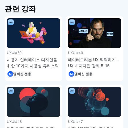
관련 강좌
UXUI
#50
UXUI
#49
사용자 인터페이스 디자인을
데이터드리븐 UX 찍먹하기 –
위한 10가지 사용성 휴리스틱
UXUI 디자인 강좌 5-15
– UXUI 디자인 강좌 5-16
멤버십 전용
멤버십 전용
UXUI
#48
UXUI
#47