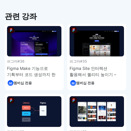
관련 강좌
피그마
#36
피그마
#35
Figma Make 기능으로
Figma Site 인터렉션
기획부터 코드 생성까지 한
활용해서 퀄리티 높이기 –
번에 – 피그마 강좌 4-7
피그마 강좌 4-6
멤버십 전용
멤버십 전용