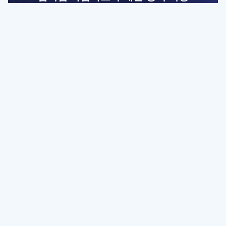
전문가를 향한 첫걸음
멤버십 회원만 볼 수 있는 고급 강좌 영상들과
예제 파일을 통해 효율적으로 학습해 보세요
멤버십 보러가기
파트너쉽, 문의하기
contact@designbase.co.kr
유튜브 채널 바로가기
www.youtube.com/c/designbase