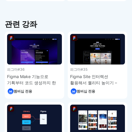
관련 강좌
피그마
#36
피그마
#35
Figma Make 기능으로
Figma Site 인터렉션
기획부터 코드 생성까지 한
활용해서 퀄리티 높이기 –
번에 – 피그마 강좌 4-7
피그마 강좌 4-6
멤버십 전용
멤버십 전용