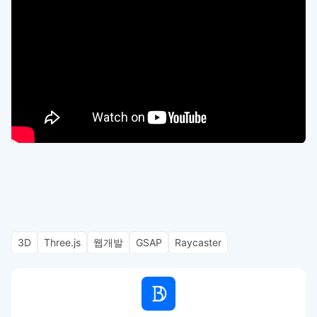
3D
Three.js
웹개발
GSAP
Raycaster