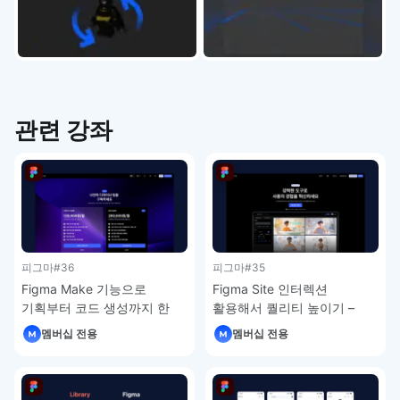
관련 강좌
피그마
#36
피그마
#35
Figma Make 기능으로
Figma Site 인터렉션
기획부터 코드 생성까지 한
활용해서 퀄리티 높이기 –
번에 – 피그마 강좌 4-7
피그마 강좌 4-6
멤버십 전용
멤버십 전용