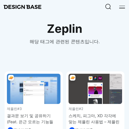
Zeplin
해당 태그에 관련된 콘텐츠입니다.
제플린
#3
제플린
#2
결과문 보기 및 공유하기
스케치, 피그마, XD 각각에
(Feat. 은근 모르는 기능들
맞는 제플린 사용법 – 제플린
소개) – 제플린 강좌
강좌