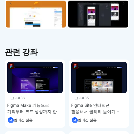
관련 강좌
피그마
#36
피그마
#35
Figma Make 기능으로
Figma Site 인터렉션
기획부터 코드 생성까지 한
활용해서 퀄리티 높이기 –
번에 – 피그마 강좌 4-7
피그마 강좌 4-6
멤버십 전용
멤버십 전용