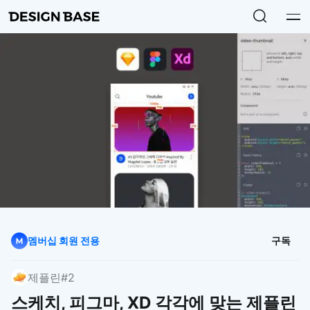
멤버십 회원 전용
구독
제플린
#2
스케치, 피그마, XD 각각에 맞는 제플린