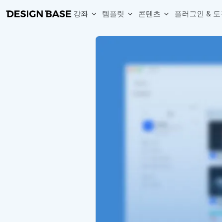
강좌
템플릿
콘텐츠
플러그인 & 도
웹 & 앱 UI 템플릿 세트
무료 폰트
한글 더미
손쉽게 시작하는 웹 UI 디자인 치트키
상업적 사용이 가능한 무료 한글·영문 폰트를 모아보세요.
디자인 시안에 자연스러운 한글 더미 텍스트를 빠르게 채워보세요.
복붙으로 시작하는 고퀄리티 앱 UI 템플릿
디자이너 북마크
Chart Generator
디자이너에게 유용한 사이트와 참고 자료를 모아보세요.
막대, 선, 원형, 파이, 레이더 등 다양한 차트를 손쉽게 생성해보세요
아이콘 라이브러리
Font changer
디자인에 바로 사용할 수 있는 아이콘을 무료로 사용해보세요.
선택한 텍스트의 폰트를 한 번에 빠르게 변경해보세요.
무료 리소스
Variable Doc
디자인 작업에 활용할 수 있는 무료 리소스를 찾아보세요.
피그마 Variables를 문서화하고 구조를 한눈에 정리해보세요.
Face Dummy
프로필, 리뷰, 카드 UI에 사용할 얼굴 더미 이미지를 생성해보세요.
Table Generator
구글시트 데이터를 불러와 테이블 UI를 빠르게 만들어보세요.
Pixel Perfect
디자인 요소의 위치와 간격을 더 정교하게 맞춰보세요.
Detach Master
컴포넌트, 변수, 스타일, 오토레이아웃 등 빠르게 분리해보세요.