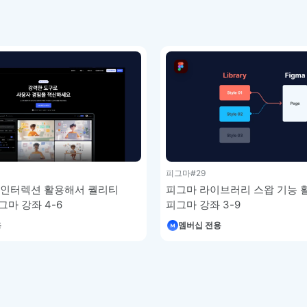
피그마
#29
피그마 라이브러리 스왑 기능 
ite 인터렉션 활용해서 퀄리티
피그마 강좌 3-9
그마 강좌 4-6
멤버십 전용
용