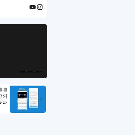
APP UI Template
복붙으로 시작하는
고퀄리티 앱 UI 템플릿
음 글
고정되
로토파
강좌