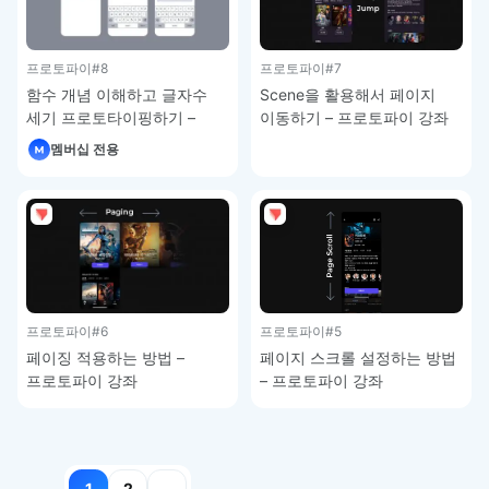
프로토파이
#8
프로토파이
#7
함수 개념 이해하고 글자수
Scene을 활용해서 페이지
세기 프로토타이핑하기 –
이동하기 – 프로토파이 강좌
프로토파이 강좌
멤버십 전용
프로토파이
#6
프로토파이
#5
페이징 적용하는 방법 –
페이지 스크롤 설정하는 방법
프로토파이 강좌
– 프로토파이 강좌
글
1
2