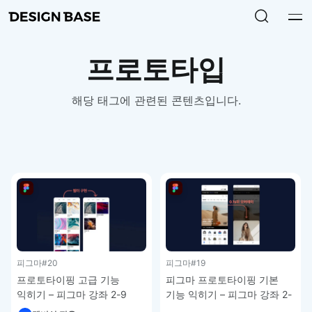
프로토타입
해당 태그에 관련된 콘텐츠입니다.
피그마
#20
피그마
#19
프로토타이핑 고급 기능
피그마 프로토타이핑 기본
익히기 – 피그마 강좌 2-9
기능 익히기 – 피그마 강좌 2-
8