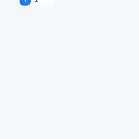
페이지
매김