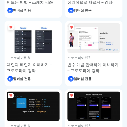
만드는 방법 – 스케치 강좌
심리적으로 빠르게 – 강좌
멤버십 전용
멤버십 전용
프로토파이
#18
프로토파이
#17
체인과 레인지 이해하기 –
변수 개념 완벽하게 이해하기
프로토파이 강좌
– 프로토파이 강좌
멤버십 전용
멤버십 전용
프로토파이
#16
프로토파이
#15