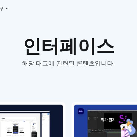
구
상세페이지 템플릿 세트
웹 그리드 계산기
디자인 용어 사전
인터페이스
상세페이지 템플릿 A타입
반응형 웹 디자인에 필요한 컬럼, 거터, 마진 값을 계산해보세요.
헷갈리는 디자인 용어를 쉽고 빠
상세페이지 템플릿 B타입
로고 검색기
디자인 사이즈 가이드
상세페이지 템플릿 C타입
NEW
.
원하는 브랜드의 벡터 로고를 빠르게 찾아 활용해보세요.
웹, 앱, 배너, 상세페이지 제작
매거진
해당 태그에 관련된 콘텐츠입니다.
로고 SVG
디자인 트렌드와 실무 인사이트를 가볍게
자주 쓰는 브랜드 로고 SVG를 한곳에서 확인해보세요.
디자인 툴 단축키 모음
컬러 배색
NEW
피그마, 포토샵 등 자주 쓰는 
디자인에 어울리는 컬러 조합을 빠르게 찾고 적용해보세요.
팔레트 비주얼라이저
컬러 팔레트를 시각적으로 미리 보고 조합감을 확인해보세요.
그라데이션 생성기
원하는 색상 조합으로 부드러운 그라데이션을 만들어보세요.
추상 그라디언트 생성기
감각적인 추상 그라디언트 배경을 손쉽게 만들어보세요.
ASCII 아트
이미지를 업로드하고 개성 있는 ASCII 아트 스타일로 변환해보세요.