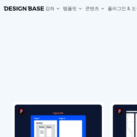
강좌
템플릿
콘텐츠
플러그인 & 도
웹 & 앱 UI 템플릿 세트
무료 폰트
한글 더미
손쉽게 시작하는 웹 UI 디자인 치트키
상업적 사용이 가능한 무료 한글·영문 폰트를 모아보세요.
디자인 시안에 자연스러운 한글 더미 텍스트를 빠르게 채워보세요.
복붙으로 시작하는 고퀄리티 앱 UI 템플릿
디자이너 북마크
Chart Generator
디자이너에게 유용한 사이트와 참고 자료를 모아보세요.
막대, 선, 원형, 파이, 레이더 등 다양한 차트를 손쉽게 생성해보세요
아이콘 라이브러리
Font changer
디자인에 바로 사용할 수 있는 아이콘을 무료로 사용해보세요.
선택한 텍스트의 폰트를 한 번에 빠르게 변경해보세요.
무료 리소스
Variable Doc
디자인 작업에 활용할 수 있는 무료 리소스를 찾아보세요.
피그마 Variables를 문서화하고 구조를 한눈에 정리해보세요.
Face Dummy
프로필, 리뷰, 카드 UI에 사용할 얼굴 더미 이미지를 생성해보세요.
Table Generator
구글시트 데이터를 불러와 테이블 UI를 빠르게 만들어보세요.
Pixel Perfect
디자인 요소의 위치와 간격을 더 정교하게 맞춰보세요.
Detach Master
컴포넌트, 변수, 스타일, 오토레이아웃 등 빠르게 분리해보세요.