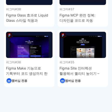
피그마
#38
피그마
#37
Figma Glass 효과로 Liquid
Figma MCP 완전 정복:
Glass 스타일 적용과
디자인을 코드로 자동
주의사항 – 피그마 강좌 4-9
변환하는 방법 – 피그마 강좌
4-8
피그마
#36
피그마
#35
Figma Make 기능으로
Figma Site 인터렉션
기획부터 코드 생성까지 한
활용해서 퀄리티 높이기 –
번에 – 피그마 강좌 4-7
피그마 강좌 4-6
멤버십 전용
멤버십 전용