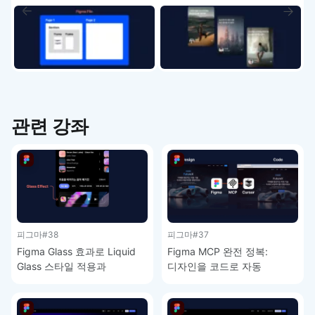
좌 1-3
관련 강좌
피그마
#38
피그마
#37
Figma Glass 효과로 Liquid
Figma MCP 완전 정복:
Glass 스타일 적용과
디자인을 코드로 자동
주의사항 – 피그마 강좌 4-9
변환하는 방법 – 피그마 강좌
4-8