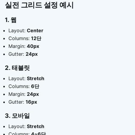
실전 그리드 설정 예시
1. 웹
Layout:
Center
Columns:
12단
Margin:
40px
Gutter:
24px
2. 태블릿
Layout:
Stretch
Columns:
6단
Margin:
24px
Gutter:
16px
3. 모바일
Layout:
Stretch
Columns:
4~6단