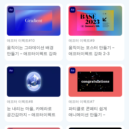
애프터 이펙트
#10
애프터 이펙트
#9
움직이는 그라데이션 배경
움직이는 포스터 만들기 –
만들기 – 애프터이펙트 강좌
애프터이펙트 강좌 2-3
2-4
애프터 이펙트
#8
애프터 이펙트
#7
눈 내리는 마을, 카메라로
파티클로 콘페티 쉽게
공간감까지 – 애프터이펙트
애니메이션 만들기 –
강좌 2-2
애프터이펙트 강좌 2-1