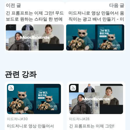
이전 글
다음 글
긴 프롬프트는 이제 그만! 무드
미드저니로 영상 만들어서 움
보드로 원하는 스타일 한 번에
직이는 광고 배너 만들기 - 미
적용하기 - 미드저니 강좌 4-6
드저니 강좌 4-8
관련 강좌
미드저니
#30
미드저니
#28
미드저니로 영상 만들어서
긴 프롬프트는 이제 그만!