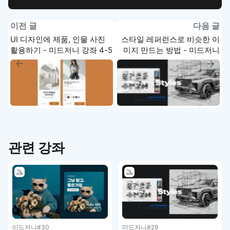
이전 글
다음 글
UI 디자인에 제품, 인물 사진
스타일 레퍼런스로 비슷한 이
활용하기 - 미드저니 강좌 4-5
미지 만드는 방법 - 미드저니
강좌 4-7
관련 강좌
미드저니
#30
미드저니
#29