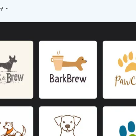
구
상세페이지 템플릿 세트
웹 그리드 계산기
디자인 용어 사전
상세페이지 템플릿 A타입
반응형 웹 디자인에 필요한 컬럼, 거터, 마진 값을 계산해보세요.
헷갈리는 디자인 용어를 쉽고 빠
상세페이지 템플릿 B타입
로고 검색기
디자인 사이즈 가이드
상세페이지 템플릿 C타입
NEW
.
원하는 브랜드의 벡터 로고를 빠르게 찾아 활용해보세요.
웹, 앱, 배너, 상세페이지 제작
매거진
로고 SVG
디자인 트렌드와 실무 인사이트를 가볍게
자주 쓰는 브랜드 로고 SVG를 한곳에서 확인해보세요.
디자인 툴 단축키 모음
컬러 배색
NEW
피그마, 포토샵 등 자주 쓰는 
디자인에 어울리는 컬러 조합을 빠르게 찾고 적용해보세요.
팔레트 비주얼라이저
컬러 팔레트를 시각적으로 미리 보고 조합감을 확인해보세요.
그라데이션 생성기
원하는 색상 조합으로 부드러운 그라데이션을 만들어보세요.
추상 그라디언트 생성기
감각적인 추상 그라디언트 배경을 손쉽게 만들어보세요.
ASCII 아트
이미지를 업로드하고 개성 있는 ASCII 아트 스타일로 변환해보세요.