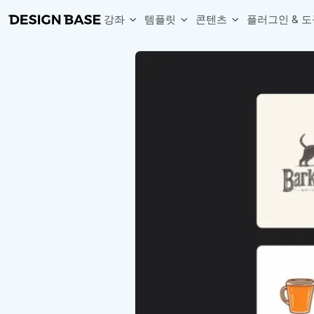
강좌
템플릿
콘텐츠
플러그인 & 도
웹 & 앱 UI 템플릿 세트
무료 폰트
한글 더미
손쉽게 시작하는 웹 UI 디자인 치트키
상업적 사용이 가능한 무료 한글·영문 폰트를 모아보세요.
디자인 시안에 자연스러운 한글 더미 텍스트를 빠르게 채워보세요.
복붙으로 시작하는 고퀄리티 앱 UI 템플릿
디자이너 북마크
Chart Generator
디자이너에게 유용한 사이트와 참고 자료를 모아보세요.
막대, 선, 원형, 파이, 레이더 등 다양한 차트를 손쉽게 생성해보세요
아이콘 라이브러리
Font changer
디자인에 바로 사용할 수 있는 아이콘을 무료로 사용해보세요.
선택한 텍스트의 폰트를 한 번에 빠르게 변경해보세요.
무료 리소스
Variable Doc
디자인 작업에 활용할 수 있는 무료 리소스를 찾아보세요.
피그마 Variables를 문서화하고 구조를 한눈에 정리해보세요.
Face Dummy
프로필, 리뷰, 카드 UI에 사용할 얼굴 더미 이미지를 생성해보세요.
Table Generator
구글시트 데이터를 불러와 테이블 UI를 빠르게 만들어보세요.
Pixel Perfect
디자인 요소의 위치와 간격을 더 정교하게 맞춰보세요.
Detach Master
컴포넌트, 변수, 스타일, 오토레이아웃 등 빠르게 분리해보세요.