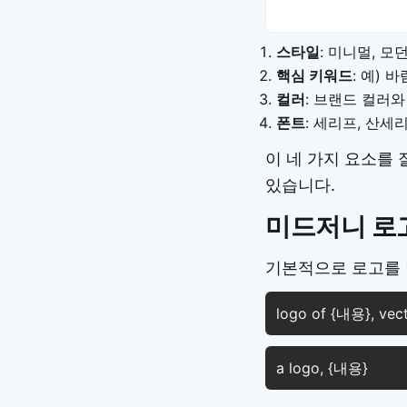
스타일
: 미니멀, 모
핵심 키워드
: 예) 바
컬러
: 브랜드 컬러
폰트
: 세리프, 산세
이 네 가지 요소를
있습니다.
미드저니 로
기본적으로 로고를 
logo of {내용}, vect
a logo, {내용}