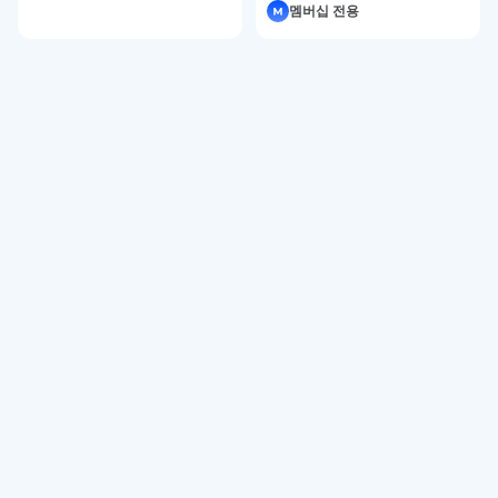
번에 적용하기 – 미드저니
5
멤버십 전용
강좌 4-6