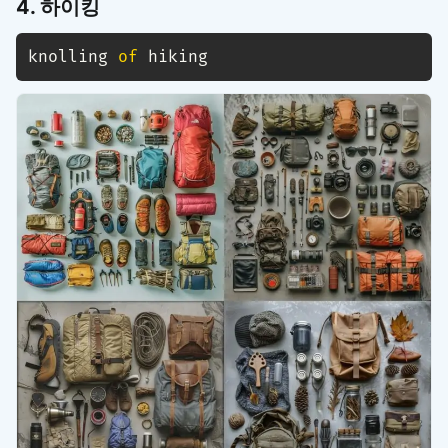
4. 하이킹
knolling 
of
 hiking