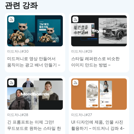
관련 강좌
미드저니
#30
미드저니
#29
미드저니로 영상 만들어서
스타일 레퍼런스로 비슷한
움직이는 광고 배너 만들기 –
이미지 만드는 방법 –
미드저니 강좌 4-8
미드저니 강좌 4-7
미드저니
#28
미드저니
#27
긴 프롬프트는 이제 그만!
UI 디자인에 제품, 인물 사진
무드보드로 원하는 스타일 한
활용하기 – 미드저니 강좌 4-