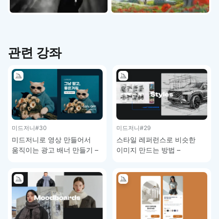
관련 강좌
미드저니
#30
미드저니
#29
미드저니로 영상 만들어서
스타일 레퍼런스로 비슷한
움직이는 광고 배너 만들기 –
이미지 만드는 방법 –
미드저니 강좌 4-8
미드저니 강좌 4-7