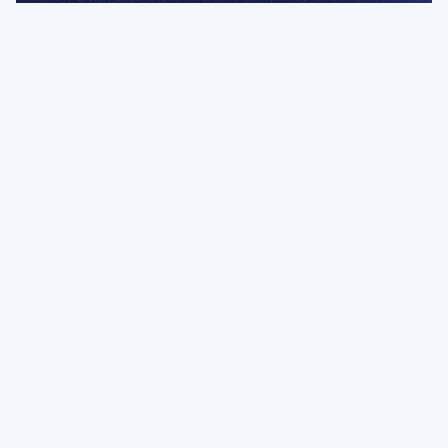
전문가를 향한 첫걸음
멤버십 회원만 볼 수 있는 고급 강좌 영상들과
예제 파일을 통해 효율적으로 학습해 보세요
멤버십 보러가기
파트너쉽, 문의하기
contact@designbase.co.kr
유튜브 채널 바로가기
www.youtube.com/c/designbase