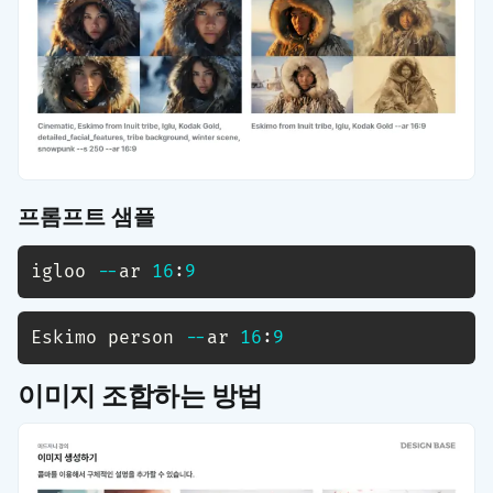
프롬프트 샘플
igloo 
-
-
ar 
16
:
9
Eskimo person 
-
-
ar 
16
:
9
이미지 조합
하는 방법