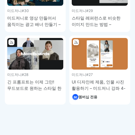
미드저니
#30
미드저니
#29
미드저니로 영상 만들어서
스타일 레퍼런스로 비슷한
움직이는 광고 배너 만들기 –
이미지 만드는 방법 –
미드저니 강좌 4-8
미드저니 강좌 4-7
미드저니
#28
미드저니
#27
긴 프롬프트는 이제 그만!
UI 디자인에 제품, 인물 사진
무드보드로 원하는 스타일 한
활용하기 – 미드저니 강좌 4-
번에 적용하기 – 미드저니
5
멤버십 전용
강좌 4-6