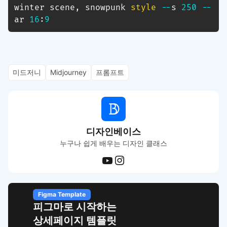
winter scene
,
 snowpunk 
style
-
-
s 
250
-
-
ar 
16
:
9
미드저니
Midjourney
프롬프트
디자인베이스
누구나 쉽게 배우는 디자인 클래스
Figma Template
피그마로 시작하는
상세페이지 템플릿