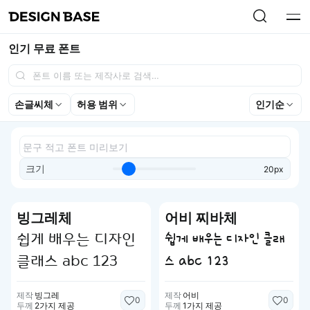
인기 무료 폰트
손글씨체
허용 범위
인기순
크기
20px
빙그레체
어비 찌바체
쉽게 배우는 디자인
쉽게 배우는 디자인 클래
클래스 abc 123
스 abc 123
제작
빙그레
제작
어비
0
0
두께
2가지 제공
두께
1가지 제공